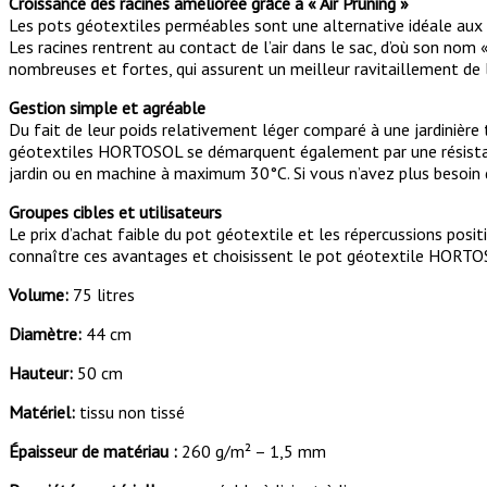
Croissance des racines améliorée grâce à « Air Pruning »
Les pots géotextiles perméables sont une alternative idéale aux jar
Les racines rentrent au contact de l’air dans le sac, d’où son nom
nombreuses et fortes, qui assurent un meilleur ravitaillement de 
Gestion simple et agréable
Du fait de leur poids relativement léger comparé à une jardinière 
géotextiles HORTOSOL se démarquent également par une résistance 
jardin ou en machine à maximum 30°C. Si vous n’avez plus besoin d
Groupes cibles et utilisateurs
Le prix d’achat faible du pot géotextile et les répercussions posit
connaître ces avantages et choisissent le pot géotextile HORTOSO
Volume:
75 litres
Diamètre:
44 cm
Hauteur:
50 cm
Matériel:
tissu non tissé
Épaisseur de matériau :
260 g/m² – 1,5 mm