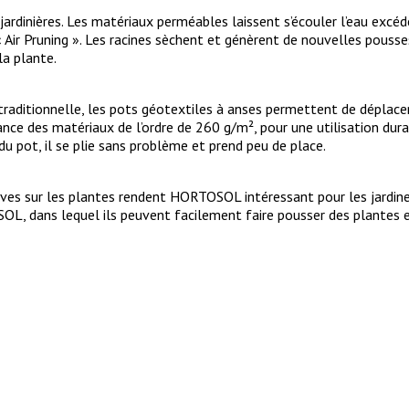
dinières. Les matériaux perméables laissent s’écouler l’eau excédent
 « Air Pruning ». Les racines sèchent et génèrent de nouvelles pousse
la plante.
traditionnelle, les pots géotextiles à anses permettent de déplacer 
des matériaux de l’ordre de 260 g/m², pour une utilisation durabl
u pot, il se plie sans problème et prend peu de place.
ives sur les plantes rendent HORTOSOL intéressant pour les jardineri
L, dans lequel ils peuvent facilement faire pousser des plantes et