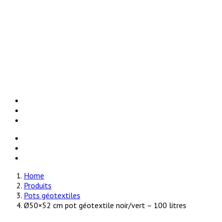
Accessoires
Ampoule eco
Chambre de culture
Mini serres
Natte chauffante
Pots géotextiles
Réflecteurs
Vendeur
Contactez-nous
Home
Produits
Pots géotextiles
Ø50×52 cm pot géotextile noir/vert – 100 litres